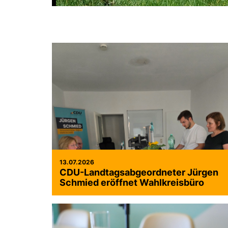
13.07.2026
CDU-Landtagsabgeordneter Jürgen
Schmied eröffnet Wahlkreisbüro