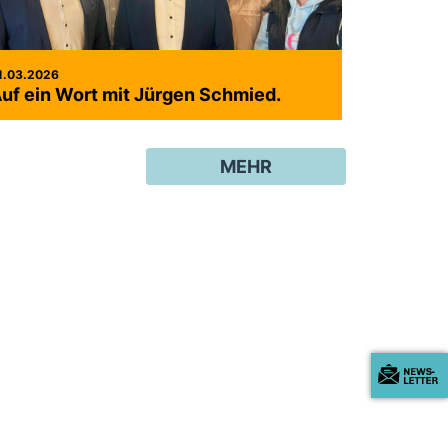
1.03.2026
uf ein Wort mit Jürgen Schmied.
MEHR