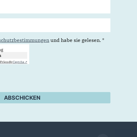
schutzbestimmungen
und habe sie gelesen.
*
ng
n
Friendly
Captcha ⇗
ABSCHICKEN