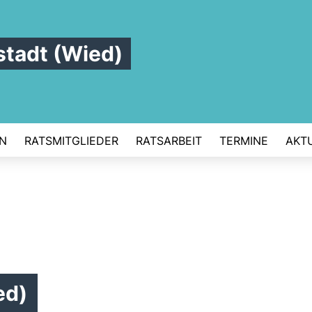
tadt (Wied)
N
RATSMITGLIEDER
RATSARBEIT
TERMINE
AKT
ed)