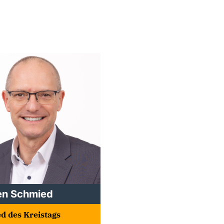
en Schmied
ed des Kreistags