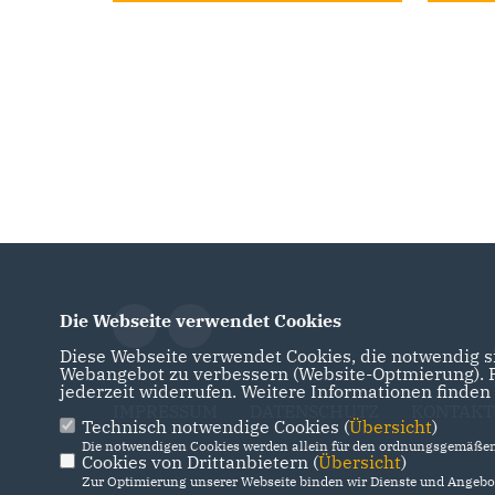
Die Webseite verwendet Cookies
Diese Webseite verwendet Cookies, die notwendig si
Webangebot zu verbessern (Website-Optmierung). Fü
jederzeit widerrufen. Weitere Informationen finden
IMPRESSUM
DATENSCHUTZ
KONTAKT
Technisch notwendige Cookies (
Übersicht
)
Die notwendigen Cookies werden allein für den ordnungsgemäßen 
Cookies von Drittanbietern (
Übersicht
)
Zur Optimierung unserer Webseite binden wir Dienste und Angebot