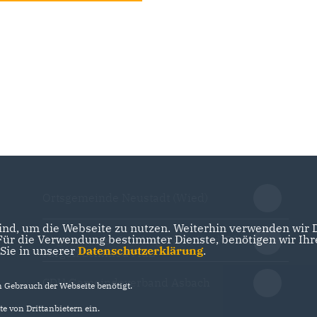
Ortsgemeinde Neustadt (Wied)
nd, um die Webseite zu nutzen. Weiterhin verwenden wir Di
r die Verwendung bestimmter Dienste, benötigen wir Ihre 
Abgeordneter Landtag Rheinland-Pfalz
 Sie in unserer
Datenschutzerklärung
.
Jürgen Schmied MdL
CDU Gemeindeverband Asbach
Gebrauch der Webseite benötigt.
e von Drittanbietern ein.