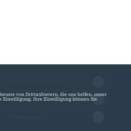
CDU Kreisverband Neuwied
enste von Drittanbietern, die uns helfen, unser
Einwilligung. Ihre Einwilligung können Sie
CDU Landesverband Rheinland-Pfalz
CDU Deutschlands