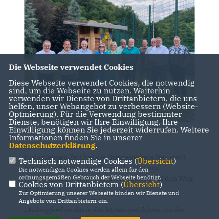
Die Webseite verwendet Cookies
Diese Webseite verwendet Cookies, die notwendig
sind, um die Webseite zu nutzen. Weiterhin
verwenden wir Dienste von Drittanbietern, die uns
helfen, unser Webangebot zu verbessern (Website-
Optmierung). Für die Verwendung bestimmter
Dienste, benötigen wir Ihre Einwilligung. Ihre
Einwilligung können Sie jederzeit widerrufen. Weitere
Informationen finden Sie in unserer
Datenschutzerklärung
.
In der letzten Zeit hat die Ortsgemeinde Neustadt
Technisch notwendige Cookies (
Übersicht
)
bereits im Bereich des Klimaschutzes und
Die notwendigen Cookies werden allein für den
ordnungsgemäßen Gebrauch der Webseite benötigt.
Artenschutzes einige Dinge erfolgreich auf den Weg
Cookies von Drittanbietern (
Übersicht
)
gebracht.
Zur Optimierung unserer Webseite binden wir Dienste und
Angebote von Drittanbietern ein.
Anknüpfend an das in den letzten zwei Jahren von den