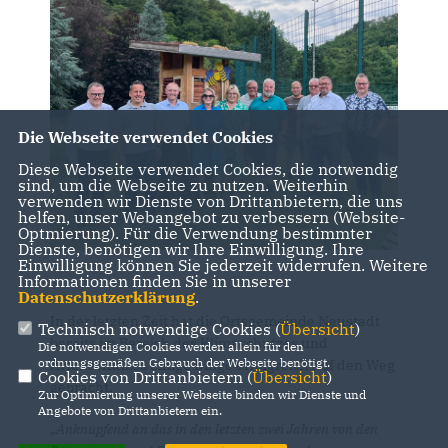
Die Webseite verwendet Cookies
Diese Webseite verwendet Cookies, die notwendig
sind, um die Webseite zu nutzen. Weiterhin
verwenden wir Dienste von Drittanbietern, die uns
helfen, unser Webangebot zu verbessern (Website-
Optmierung). Für die Verwendung bestimmter
Dienste, benötigen wir Ihre Einwilligung. Ihre
Einwilligung können Sie jederzeit widerrufen. Weitere
Informationen finden Sie in unserer
Datenschutzerklärung
.
In der letzten Zeit hat die Ortsgemeinde Neustadt
Technisch notwendige Cookies (
Übersicht
)
bereits im Bereich des Klimaschutzes und
Die notwendigen Cookies werden allein für den
ordnungsgemäßen Gebrauch der Webseite benötigt.
Artenschutzes einige Dinge erfolgreich auf den Weg
Cookies von Drittanbietern (
Übersicht
)
gebracht.
Zur Optimierung unserer Webseite binden wir Dienste und
Angebote von Drittanbietern ein.
Anknüpfend an das in den letzten zwei Jahren von den