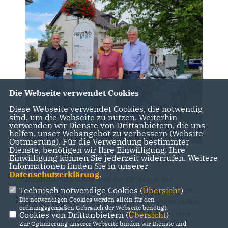
Die Webseite verwendet Cookies
Diese Webseite verwendet Cookies, die notwendig
sind, um die Webseite zu nutzen. Weiterhin
verwenden wir Dienste von Drittanbietern, die uns
helfen, unser Webangebot zu verbessern (Website-
Optmierung). Für die Verwendung bestimmter
Dienste, benötigen wir Ihre Einwilligung. Ihre
Einwilligung können Sie jederzeit widerrufen. Weitere
Informationen finden Sie in unserer
Datenschutzerklärung
.
Im Rhein-Sieg-Kreis wird der ÖPNV von der
Technisch notwendige Cookies (
Übersicht
)
kreiseigenen RSVG flächendeckend durchgeführt.
Die notwendigen Cookies werden allein für den
Die RSVG hat jetzt an ausgewählten Bushaltestellen
ordnungsgemäßen Gebrauch der Webseite benötigt.
Bike-Sharing-Stationen errichtet. Dort kann man
Cookies von Drittanbietern (
Übersicht
)
sich Elektrofahrräder ausleihen und an anderen
Zur Optimierung unserer Webseite binden wir Dienste und